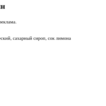
ин
реклама.
еский, сахарный сироп, сок лимона