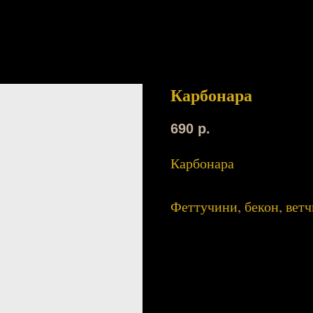
Карбонара
690
р.
Карбонара
Феттучини, бекон, ветч