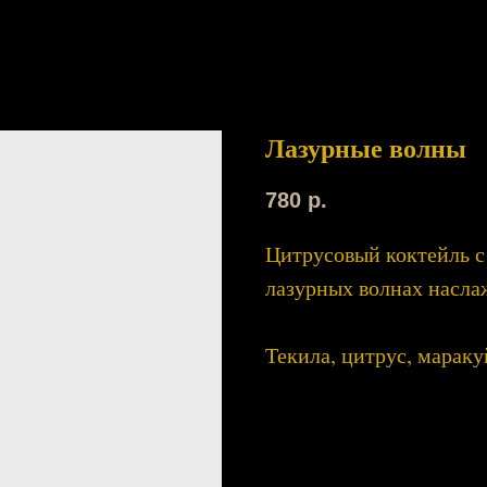
Лазурные волны
780
р.
Цитрусовый коктейль с 
лазурных волнах насла
Текила, цитрус, мараку