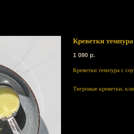
Креветки темпура 
1 090
р.
Креветки темпура с со
Тигровые креветки, кля