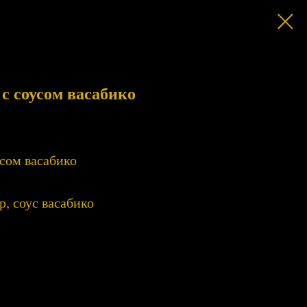
с соусом васабико
усом васабико
р, соус васабико