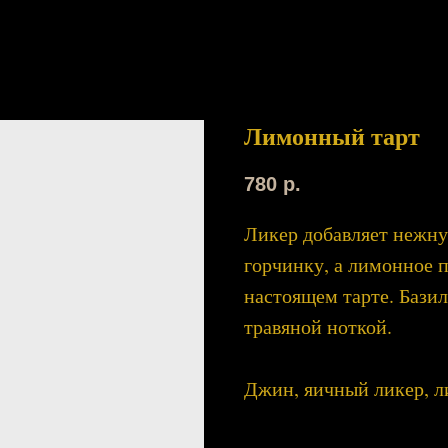
Лимонный тарт
780
р.
Ликер добавляет нежн
горчинку, а лимонное 
настоящем тарте. Бази
травяной ноткой.
Джин, яичный ликер, л