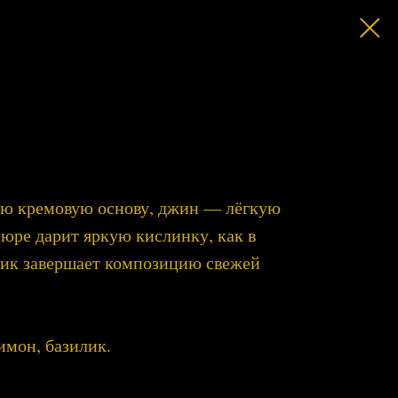
ую кремовую основу, джин — лёгкую
пюре дарит яркую кислинку, как в
лик завершает композицию свежей
имон, базилик.