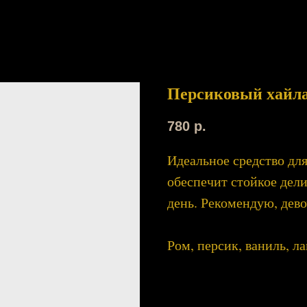
Персиковый хайл
780
р.
Идеальное средство дл
обеспечит стойкое дели
день. Рекомендую, дево
Ром, персик, ваниль, л